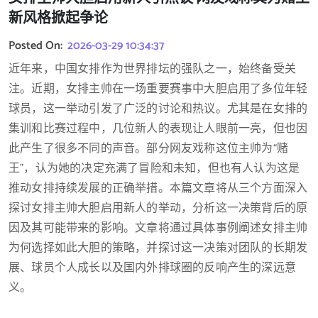
新风格掀起争论
Posted On:
2026-03-29 10:34:37
近年来，中国女排作为世界排坛的强队之一，始终备受关
注。近期，女排主帅在一场重要赛事中大胆启用了多位年轻
球员，这一举动引发了广泛的讨论和热议。尤其是在女排的
集训和比赛过程中，几位新人的表现让人眼前一亮，但也因
此产生了很多不同的声音。部分网友戏称这位主帅为“赌
王”，认为她的决定充满了冒险和未知，但也有人认为这是
推动女排持续发展的正确举措。本篇文章将从三个方面深入
探讨女排主帅大胆启用新人的举动，分析这一决策背后的原
因及其可能带来的影响。文章将通过具体事例阐述女排主帅
为何选择如此大胆的策略，并探讨这一决策对团队的长期发
展、球员个人成长以及国内外排球圈的反响产生的深远意
义。