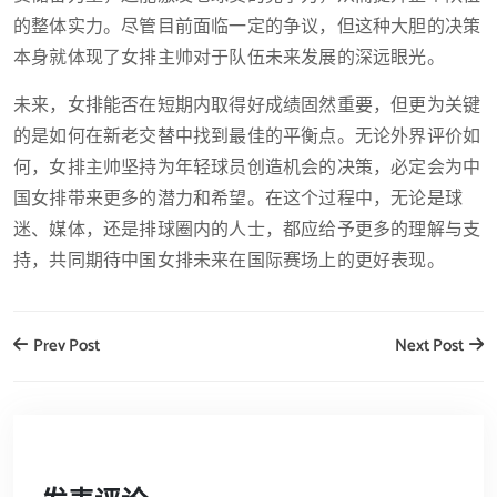
的整体实力。尽管目前面临一定的争议，但这种大胆的决策
本身就体现了女排主帅对于队伍未来发展的深远眼光。
未来，女排能否在短期内取得好成绩固然重要，但更为关键
的是如何在新老交替中找到最佳的平衡点。无论外界评价如
何，女排主帅坚持为年轻球员创造机会的决策，必定会为中
国女排带来更多的潜力和希望。在这个过程中，无论是球
迷、媒体，还是排球圈内的人士，都应给予更多的理解与支
持，共同期待中国女排未来在国际赛场上的更好表现。
Prev Post
Next Post