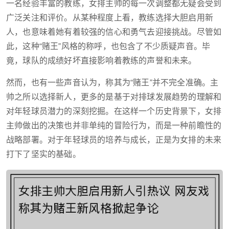
一名经验丰富的教练，女排主帅的每一次调整都无疑会受到
广泛关注和评价。从某种程度上看，教练选择大胆启用新
人，也意味着她有着较强的信心和勇气去迎接挑战。尽管如
此，这种“赌王”风格的称呼，也包含了不少质疑声音。毕
竟，球队的成绩好坏直接影响着教练的声誉和未来。
然而，也有一些声音认为，称其为“赌王”并不完全准确。主
帅之所以选择新人，更多的是基于对排球发展趋势的理解和
对年轻球员潜力的深刻挖掘。在这样一个历史背景下，女排
主帅做出的决策也并非单纯的冒险行为，而是一种前瞻性的
战略部署。对于年轻球员的培养与成长，正是为女排的未来
打下了坚实的基础。