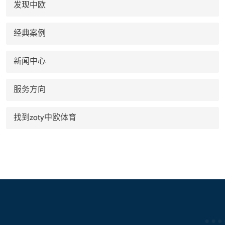
发现中欧
经典案例
新闻中心
服务方向
找到zoty中欧体育