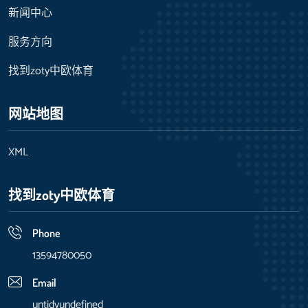
新闻中心
服务方向
找到zoty中欧体育
网站地图
XML
找到zoty中欧体育
Phone
13594780050
Email
untidyundefined